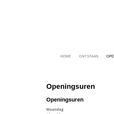
Ga
direct
naar
de
hoofdinhoud
HOME
ONTSTAAN
OPE
Openingsuren
Openingsuren
Maandag