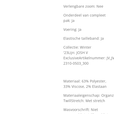
Verlengbare zoom:
Nee
Onderdeel van compleet
pak:
Ja
Voering:
Ja
Elastische tailleband:
Ja
Collectie:
Winter
'23
Lijn:
JOSH V
Exclusive
Artikelnummer:
JV_J
2310-0503_300
Materiaal:
63% Polyester,
33% Viscose, 2% Elastaan
Materiaaleigenschap:
Organz
Twill
Stretch:
Met stretch
Wasvoorschrift:
Niet