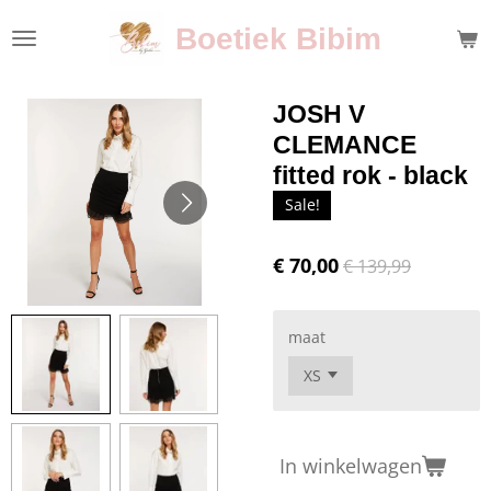
Ga
Boetiek Bibim
direct
naar
de
JOSH V
hoofdinhoud
CLEMANCE
fitted rok - black
Sale!
€ 70,00
€ 139,99
maat
In winkelwagen