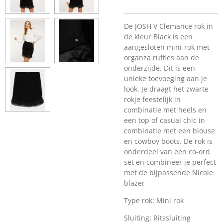
De JOSH V Clemance rok in
de kleur Black is een
aangesloten mini-rok met
organza ruffles aan de
onderzijde. Dit is een
unieke toevoeging aan je
look. Je draagt het zwarte
rokje feestelijk in
combinatie met heels en
een top of casual chic in
combinatie met een blouse
en cowboy boots. De rok is
onderdeel van een co-ord
set en combineer je perfect
met de bijpassende Nicole
blazer
Type rok:
Mini rok
Sluiting:
Ritssluiting