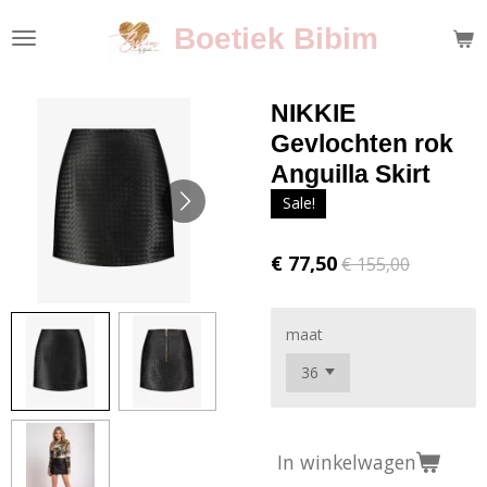
Ga
Boetiek Bibim
direct
naar
de
NIKKIE
hoofdinhoud
Gevlochten rok
Anguilla Skirt
Sale!
€ 77,50
€ 155,00
maat
In winkelwagen