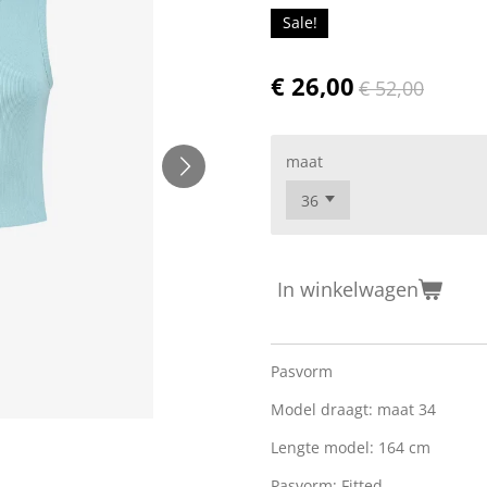
Sale!
€ 26,00
€ 52,00
maat
In winkelwagen
Pasvorm
Model draagt: maat 34
Lengte model: 164 cm
Pasvorm:
Fitted