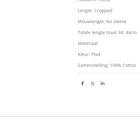
Lengte:
Cropped
Mouwlengte:
No sleeve
Totale lengte maat 34:
44cm
Materiaal
Kleur:
Pool
Samenstelling:
100% Cotton
D
D
S
e
e
h
l
e
a
e
l
r
n
e