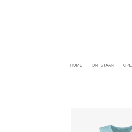
Ga
direct
naar
de
hoofdinhoud
HOME
ONTSTAAN
OPE