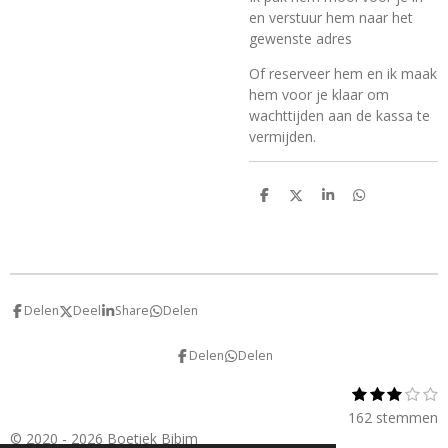
en verstuur hem naar het
gewenste adres
Of reserveer hem en ik maak
hem voor je klaar om
wachttijden aan de kassa te
vermijden.
D
D
S
D
e
e
h
e
l
e
a
l
e
l
r
e
n
e
n
Delen
Deel
Share
Delen
Delen
Delen
1
2
3
4
5
S
R
s
s
s
s
s
t
a
162 stemmen
t
t
t
t
t
e
t
© 2020 - 2026 Boetiek Bibim
e
e
e
e
e