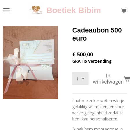
Ga
Boetiek Bibim
direct
naar
de
Cadeaubon 500
hoofdinhoud
euro
€ 500,00
GRATIS verzending
In
winkelwagen
Laat me zeker weten wie je
gelukkig wil maken, en voor
welke gelegenheid zodat ik
hem kan personaliseren.
Ik pak hem mooi voor je in