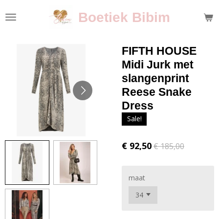
Ga
Boetiek Bibim
direct
naar
de
FIFTH HOUSE
hoofdinhoud
Midi Jurk met
slangenprint
Reese Snake
Dress
Sale!
€ 92,50
€ 185,00
maat