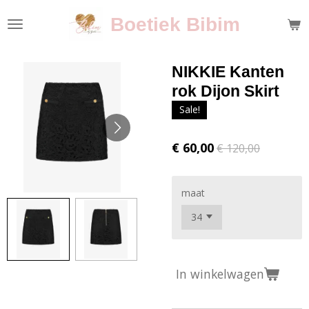
Ga
Boetiek Bibim
direct
naar
de
NIKKIE Kanten
hoofdinhoud
rok Dijon Skirt
Sale!
€ 60,00
€ 120,00
maat
In winkelwagen