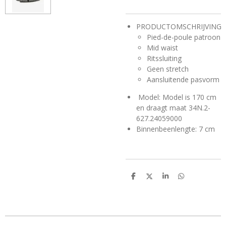
PRODUCTOMSCHRIJVING
Pied-de-poule patroon
Mid waist
Ritssluiting
Geen stretch
Aansluitende pasvorm
Model: Model is 170 cm
en draagt maat 34N.2-
627.24059000
Binnenbeenlengte: 7 cm
D
D
S
D
e
e
h
e
l
e
a
l
e
l
r
e
n
e
n