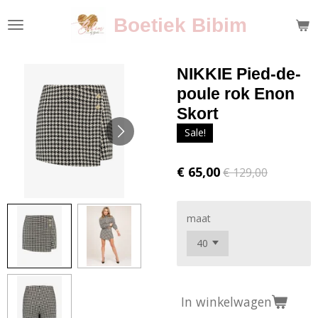
Ga
Boetiek Bibim
direct
naar
de
NIKKIE Pied-de-
hoofdinhoud
poule rok Enon
Skort
Sale!
€ 65,00
€ 129,00
maat
In winkelwagen