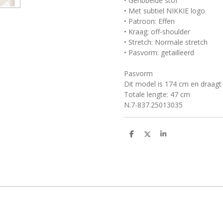
• Geribbelde stof
• Met subtiel NIKKIE logo
• Patroon: Effen
• Kraag: off-shoulder
• Stretch: Normale stretch
• Pasvorm: getailleerd
Pasvorm
Dit model is 174 cm en draag
Totale lengte: 47 cm
N.7-837.25013035
D
D
S
e
e
h
l
e
a
e
l
r
n
e