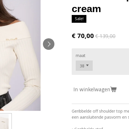
cream
Sale!
€ 70,00
€ 139,00
maat
In winkelwagen
Geribbelde off shoulder top me
een aansluitende pasvorm en s