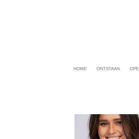
Ga
direct
naar
de
hoofdinhoud
HOME
ONTSTAAN
OPE