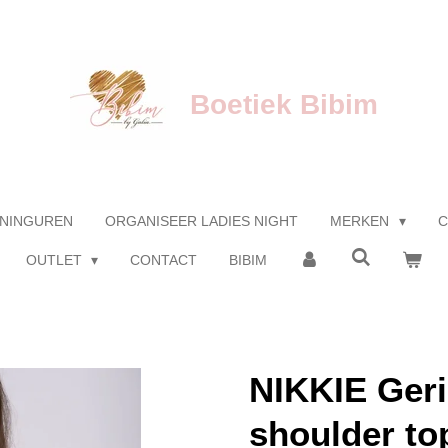
Boetiek Bibim
NINGUREN
ORGANISEER LADIES NIGHT
MERKEN
C
OUTLET
CONTACT
BIBIM
NIKKIE Geri
shoulder to