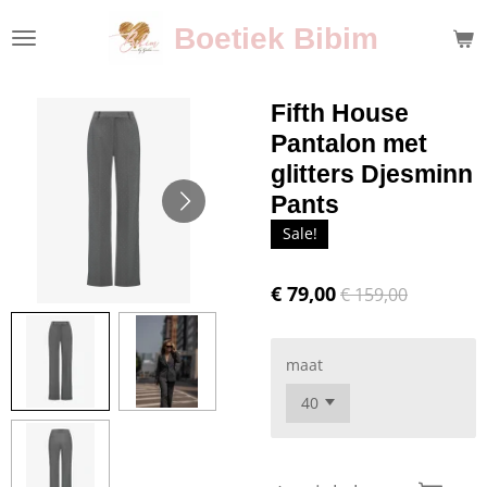
Ga
Boetiek Bibim
direct
naar
de
Fifth House
hoofdinhoud
Pantalon met
glitters Djesminn
Pants
Sale!
€ 79,00
€ 159,00
maat