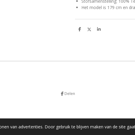
Stofsamenstelling: 100% T
Het model is 179 cm en dra
D
D
S
e
e
h
l
e
a
e
l
r
n
e
Delen
onen van advertenties. Door gebruik te blijven maken van de site gaa