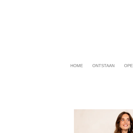
Ga
direct
naar
de
hoofdinhoud
HOME
ONTSTAAN
OPE