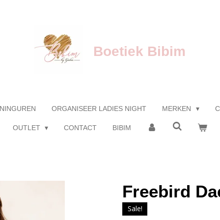
Boetiek Bibim
NINGUREN
ORGANISEER LADIES NIGHT
MERKEN
C
OUTLET
CONTACT
BIBIM
Freebird Da
Sale!