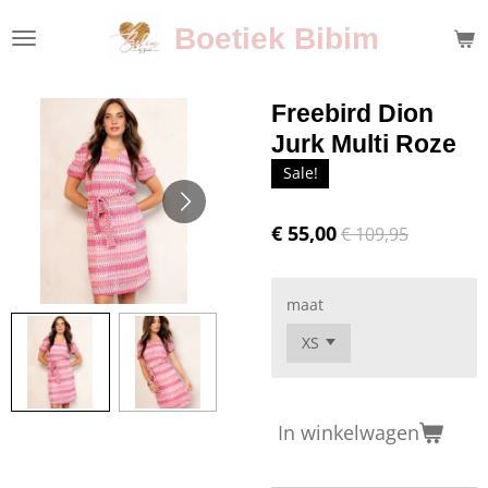
Ga
Boetiek Bibim
direct
naar
de
Freebird Dion
hoofdinhoud
Jurk Multi Roze
Sale!
€ 55,00
€ 109,95
maat
In winkelwagen