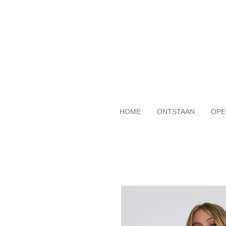
Ga
direct
naar
de
hoofdinhoud
HOME
ONTSTAAN
OPE