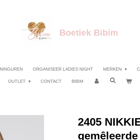
Boetiek Bibim
NINGUREN
ORGANISEER LADIES NIGHT
MERKEN
C
OUTLET
CONTACT
BIBIM
2405 NIKKIE
gemêleerde 