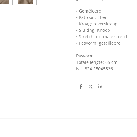
• Gemêleerd
• Patroon: Effen
• Kraag: reverskraag
• Sluiting: Knoop
• Stretch: normale stretch
• Pasvorm: getailleerd
Pasvorm
Totale lengte: 65 cm
N.1-324.25045526
D
D
S
e
e
h
l
e
a
e
l
r
n
e