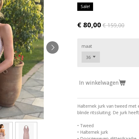
Sale!
€ 80,00
€ 159,00
maat
In winkelwagen
Halternek jurk van tweed met 
blinde ritssluiting. De jurk he
• Tweed
• Halternek jurk
• Doorgeweven glitterdraadje