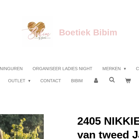
Boetiek Bibim
NINGUREN
ORGANISEER LADIES NIGHT
MERKEN
C
OUTLET
CONTACT
BIBIM
2405 NIKKIE
van tweed J