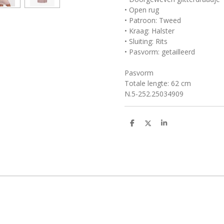
• Open rug
• Patroon: Tweed
• Kraag: Halster
• Sluiting: Rits
• Pasvorm: getailleerd
Pasvorm
Totale lengte: 62 cm
N.5-252.25034909
D
D
S
e
e
h
l
e
a
e
l
r
n
e