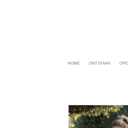
Ga
direct
naar
de
hoofdinhoud
HOME
ONTSTAAN
OPE