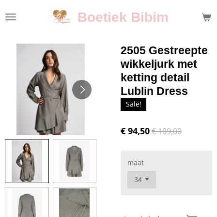
Ga
Boetiek Bibim
direct
naar
de
2505 Gestreepte
hoofdinhoud
wikkeljurk met
ketting detail
Lublin Dress
Sale!
€ 94,50
€ 189,00
maat