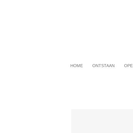
Ga
direct
naar
de
hoofdinhoud
HOME
ONTSTAAN
OPE