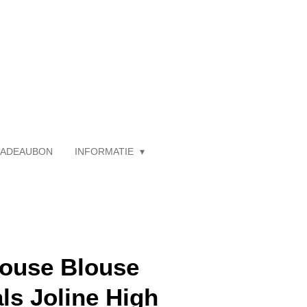
ADEAUBON
INFORMATIE
House Blouse
ls Joline High