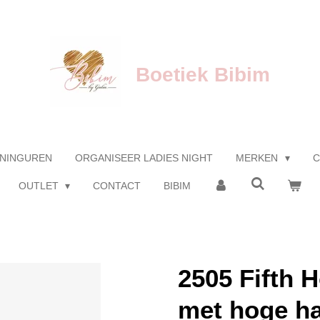
Boetiek Bibim
NINGUREN
ORGANISEER LADIES NIGHT
MERKEN
C
OUTLET
CONTACT
BIBIM
2505 Fifth 
met hoge ha