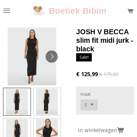
Ga
Boetiek Bibim
direct
naar
de
JOSH V BECCA
hoofdinhoud
slim fit midi jurk -
black
Sale!
€ 125,99
€ 179,99
maat
In winkelwagen