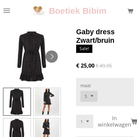
Ga
Boetiek Bibim
direct
naar
de
Gaby dress
hoofdinhoud
Zwart/bruin
Sale!
€ 25,00
€ 49,95
maat
In
winkelwagen