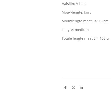
Halslijn: V-hals
Mouwlengte: kort
Mouwlengte maat 34: 15 cm
Lengte: medium
Totale lengte maat 34: 103 c
D
D
S
e
e
h
l
e
a
e
l
r
n
e