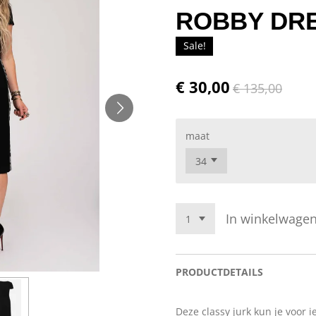
ROBBY DR
Sale!
€ 30,00
€ 135,00
maat
In winkelwage
PRODUCTDETAILS
Deze classy jurk kun je voor 