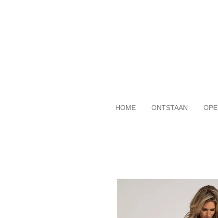
Ga
direct
naar
de
hoofdinhoud
HOME
ONTSTAAN
OPE