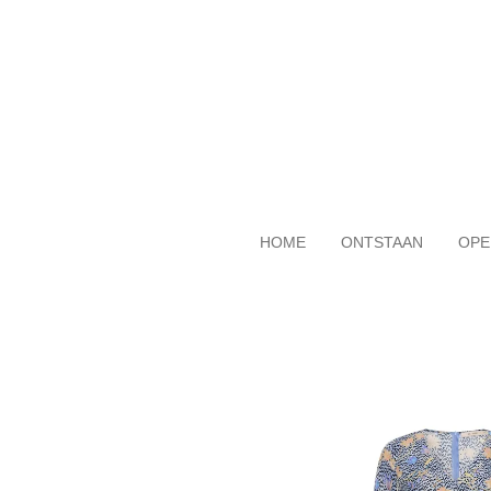
Ga
direct
naar
de
hoofdinhoud
HOME
ONTSTAAN
OPE