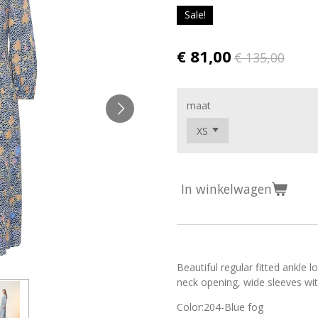
Sale!
€ 81,00
€ 135,00
maat
In winkelwagen
Beautiful regular fitted ankle l
neck opening, wide sleeves wit
Color:
204-Blue fog